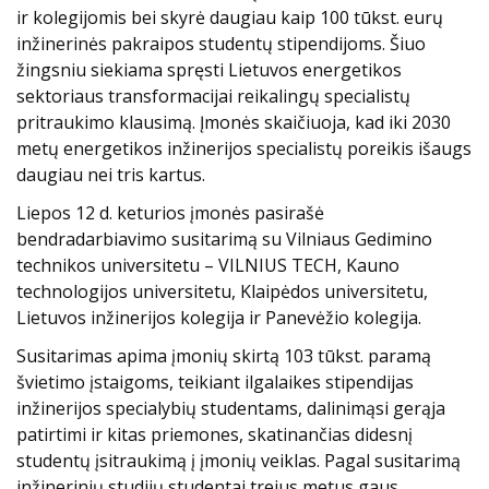
ir kolegijomis bei skyrė daugiau kaip 100 tūkst. eurų
inžinerinės pakraipos studentų stipendijoms. Šiuo
žingsniu siekiama spręsti Lietuvos energetikos
sektoriaus transformacijai reikalingų specialistų
pritraukimo klausimą. Įmonės skaičiuoja, kad iki 2030
metų energetikos inžinerijos specialistų poreikis išaugs
daugiau nei tris kartus.
Liepos 12 d. keturios įmonės pasirašė
bendradarbiavimo susitarimą su Vilniaus Gedimino
technikos universitetu – VILNIUS TECH, Kauno
technologijos universitetu, Klaipėdos universitetu,
Lietuvos inžinerijos kolegija ir Panevėžio kolegija.
Susitarimas apima įmonių skirtą 103 tūkst. paramą
švietimo įstaigoms, teikiant ilgalaikes stipendijas
inžinerijos specialybių studentams, dalinimąsi gerąja
patirtimi ir kitas priemones, skatinančias didesnį
studentų įsitraukimą į įmonių veiklas. Pagal susitarimą
inžinerinių studijų studentai trejus metus gaus