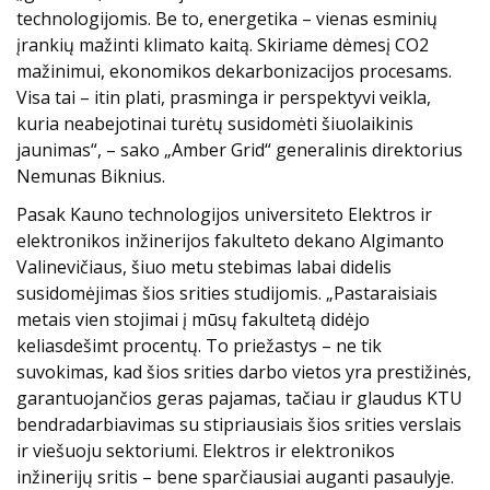
technologijomis. Be to, energetika – vienas esminių
įrankių mažinti klimato kaitą. Skiriame dėmesį CO2
mažinimui, ekonomikos dekarbonizacijos procesams.
Visa tai – itin plati, prasminga ir perspektyvi veikla,
kuria neabejotinai turėtų susidomėti šiuolaikinis
jaunimas“, – sako „Amber Grid“ generalinis direktorius
Nemunas Biknius.
Pasak Kauno technologijos universiteto Elektros ir
elektronikos inžinerijos fakulteto dekano Algimanto
Valinevičiaus, šiuo metu stebimas labai didelis
susidomėjimas šios srities studijomis. „Pastaraisiais
metais vien stojimai į mūsų fakultetą didėjo
keliasdešimt procentų. To priežastys – ne tik
suvokimas, kad šios srities darbo vietos yra prestižinės,
garantuojančios geras pajamas, tačiau ir glaudus KTU
bendradarbiavimas su stipriausiais šios srities verslais
ir viešuoju sektoriumi. Elektros ir elektronikos
inžinerijų sritis – bene sparčiausiai auganti pasaulyje.