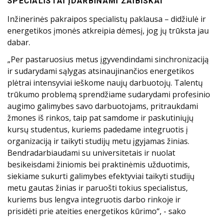
SPECIALISTAI ĮDARBINAMI ŽAIBIŠKAI
Inžinerinės pakraipos specialistų paklausa – didžiulė ir
energetikos įmonės atkreipia dėmesį, jog jų trūksta jau
dabar.
„Per pastaruosius metus įgyvendindami sinchronizaciją
ir sudarydami sąlygas atsinaujinančios energetikos
plėtrai intensyviai ieškome naujų darbuotojų. Talentų
trūkumo problemą sprendžiame sudarydami profesinio
augimo galimybes savo darbuotojams, pritraukdami
žmones iš rinkos, taip pat samdome ir paskutiniųjų
kursų studentus, kuriems padedame integruotis į
organizaciją ir taikyti studijų metu įgyjamas žinias.
Bendradarbiaudami su universitetais ir nuolat
besikeisdami žiniomis bei praktinėmis užduotimis,
siekiame sukurti galimybes efektyviai taikyti studijų
metu gautas žinias ir paruošti tokius specialistus,
kuriems bus lengva integruotis darbo rinkoje ir
prisidėti prie ateities energetikos kūrimo“, - sako