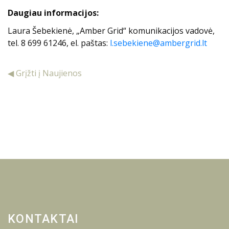
Daugiau informacijos:
Laura Šebekienė, „Amber Grid“ komunikacijos vadovė,
tel. 8 699 61246, el. paštas:
l.sebekiene@ambergrid.lt
◀ Grįžti į Naujienos
KONTAKTAI