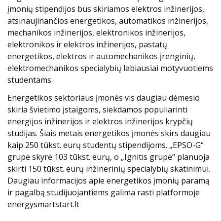
įmonių stipendijos bus skiriamos elektros inžinerijos,
atsinaujinančios energetikos, automatikos inžinerijos,
mechanikos inžinerijos, elektronikos inžinerijos,
elektronikos ir elektros inžinerijos, pastatų
energetikos, elektros ir automechanikos įrenginių,
elektromechanikos specialybių labiausiai motyvuotiems
studentams.
Energetikos sektoriaus įmonės vis daugiau dėmesio
skiria švietimo įstaigoms, siekdamos populiarinti
energijos inžinerijos ir elektros inžinerijos krypčių
studijas. Šiais metais energetikos įmonės skirs daugiau
kaip 250 tūkst. eurų studentų stipendijoms. „EPSO-G“
grupė skyrė 103 tūkst. eurų, o „Ignitis grupė“ planuoja
skirti 150 tūkst. eurų inžinerinių specialybių skatinimui.
Daugiau informacijos apie energetikos įmonių paramą
ir pagalbą studijuojantiems galima rasti platformoje
energysmartstart.lt