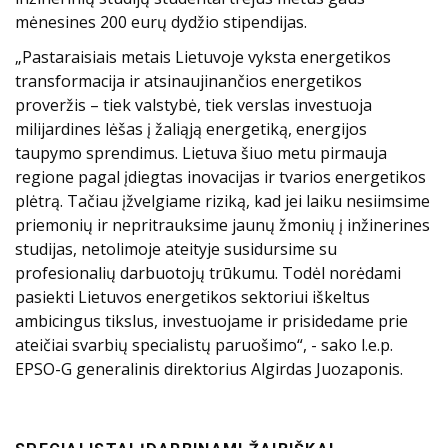
mėnesines 200 eurų dydžio stipendijas.
„Pastaraisiais metais Lietuvoje vyksta energetikos
transformacija ir atsinaujinančios energetikos
proveržis – tiek valstybė, tiek verslas investuoja
milijardines lėšas į žaliąją energetiką, energijos
taupymo sprendimus. Lietuva šiuo metu pirmauja
regione pagal įdiegtas inovacijas ir tvarios energetikos
plėtrą. Tačiau įžvelgiame riziką, kad jei laiku nesiimsime
priemonių ir nepritrauksime jaunų žmonių į inžinerines
studijas, netolimoje ateityje susidursime su
profesionalių darbuotojų trūkumu. Todėl norėdami
pasiekti Lietuvos energetikos sektoriui iškeltus
ambicingus tikslus, investuojame ir prisidedame prie
ateičiai svarbių specialistų paruošimo“, - sako l.e.p.
EPSO-G generalinis direktorius Algirdas Juozaponis.