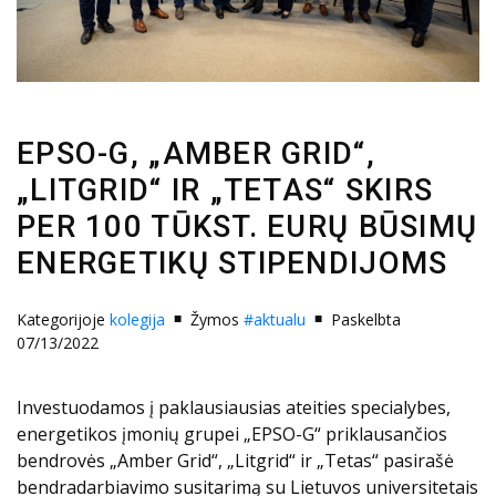
EPSO-G, „AMBER GRID“,
„LITGRID“ IR „TETAS“ SKIRS
PER 100 TŪKST. EURŲ BŪSIMŲ
ENERGETIKŲ STIPENDIJOMS
Kategorijoje
kolegija
Žymos
#aktualu
Paskelbta
07/13/2022
Investuodamos į paklausiausias ateities specialybes,
energetikos įmonių grupei „EPSO-G“ priklausančios
bendrovės „Amber Grid“, „Litgrid“ ir „Tetas“ pasirašė
bendradarbiavimo susitarimą su Lietuvos universitetais