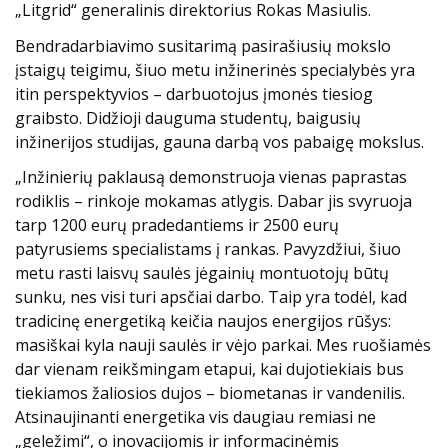
„Litgrid“ generalinis direktorius Rokas Masiulis.
Bendradarbiavimo susitarimą pasirašiusių mokslo
įstaigų teigimu, šiuo metu inžinerinės specialybės yra
itin perspektyvios – darbuotojus įmonės tiesiog
graibsto. Didžioji dauguma studentų, baigusių
inžinerijos studijas, gauna darbą vos pabaigę mokslus.
„Inžinierių paklausą demonstruoja vienas paprastas
rodiklis – rinkoje mokamas atlygis. Dabar jis svyruoja
tarp 1200 eurų pradedantiems ir 2500 eurų
patyrusiems specialistams į rankas. Pavyzdžiui, šiuo
metu rasti laisvų saulės jėgainių montuotojų būtų
sunku, nes visi turi apsčiai darbo. Taip yra todėl, kad
tradicinę energetiką keičia naujos energijos rūšys:
masiškai kyla nauji saulės ir vėjo parkai. Mes ruošiamės
dar vienam reikšmingam etapui, kai dujotiekiais bus
tiekiamos žaliosios dujos – biometanas ir vandenilis.
Atsinaujinanti energetika vis daugiau remiasi ne
„geležimi“, o inovacijomis ir informacinėmis