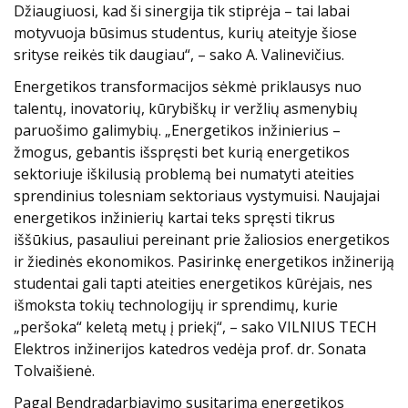
Džiaugiuosi, kad ši sinergija tik stiprėja – tai labai
motyvuoja būsimus studentus, kurių ateityje šiose
srityse reikės tik daugiau“, – sako A. Valinevičius.
Energetikos transformacijos sėkmė priklausys nuo
talentų, inovatorių, kūrybiškų ir veržlių asmenybių
paruošimo galimybių. „Energetikos inžinierius –
žmogus, gebantis išspręsti bet kurią energetikos
sektoriuje iškilusią problemą bei numatyti ateities
sprendinius tolesniam sektoriaus vystymuisi. Naujajai
energetikos inžinierių kartai teks spręsti tikrus
iššūkius, pasauliui pereinant prie žaliosios energetikos
ir žiedinės ekonomikos. Pasirinkę energetikos inžineriją
studentai gali tapti ateities energetikos kūrėjais, nes
išmoksta tokių technologijų ir sprendimų, kurie
„peršoka“ keletą metų į priekį“, – sako VILNIUS TECH
Elektros inžinerijos katedros vedėja prof. dr. Sonata
Tolvaišienė.
Pagal Bendradarbiavimo susitarimą energetikos