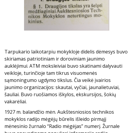
Tarpukario laikotarpiu mokykloje didelis dėmesys buvo
skiriamas patriotiniam ir doroviniam jaunimo
auklėjimui. ATM moksleiviai buvo skatinami dalyvauti
veikloje, turinčioje tam tikrus visuomenės
sąmoningumo ugdymo tikslus. Čia veikė įvairios
jaunimo organizacijos: skautai, vyčiai, jaunalietuviai,
šauliai. Buvo ruošiamos iškylos, ekskursijos, šokių
vakarėliai.
1927 m. balandžio mėn. Aukštesniosios technikos
mokyklos radijo mėgėjų būrelis išleido pirmąjį
mėnesinio žurnalo “Radio mėgėjas” numerį. Žurnale