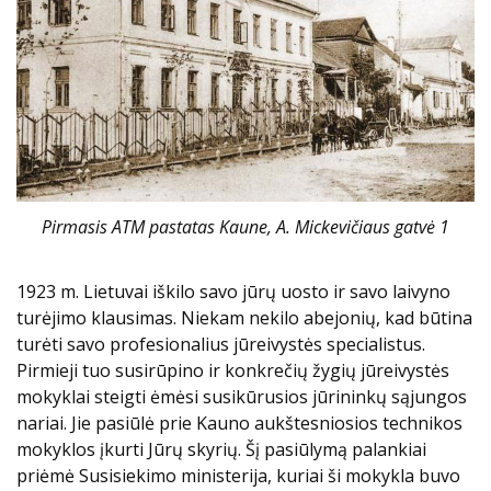
Pirmasis ATM pastatas Kaune, A. Mickevičiaus gatvė 1
1923 m. Lietuvai iškilo savo jūrų uosto ir savo laivyno
turėjimo klausimas. Niekam nekilo abejonių, kad būtina
turėti savo profesionalius jūreivystės specialistus.
Pirmieji tuo susirūpino ir konkrečių žygių jūreivystės
mokyklai steigti ėmėsi susikūrusios jūrininkų sąjungos
nariai. Jie pasiūlė prie Kauno aukštesniosios technikos
mokyklos įkurti Jūrų skyrių. Šį pasiūlymą palankiai
priėmė Susisiekimo ministerija, kuriai ši mokykla buvo