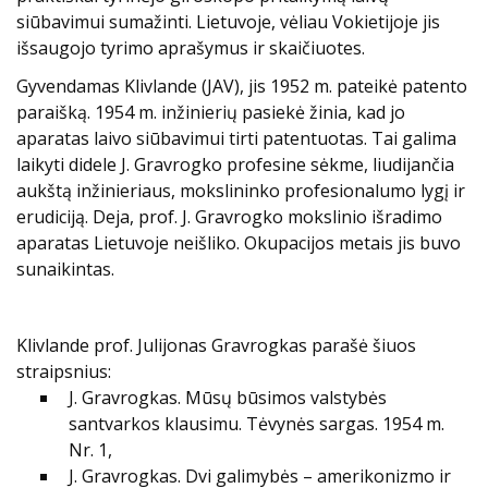
siūbavimui sumažinti. Lietuvoje, vėliau Vokietijoje jis
išsaugojo tyrimo aprašymus ir skaičiuotes.
Gyvendamas Klivlande (JAV), jis 1952 m. pateikė patento
paraišką. 1954 m. inžinierių pasiekė žinia, kad jo
aparatas laivo siūbavimui tirti patentuotas. Tai galima
laikyti didele J. Gravrogko profesine sėkme, liudijančia
aukštą inžinieriaus, mokslininko profesionalumo lygį ir
erudiciją. Deja, prof. J. Gravrogko mokslinio išradimo
aparatas Lietuvoje neišliko. Okupacijos metais jis buvo
sunaikintas.
Klivlande prof. Julijonas Gravrogkas parašė šiuos
straipsnius:
J. Gravrogkas. Mūsų būsimos valstybės
santvarkos klausimu. Tėvynės sargas. 1954 m.
Nr. 1,
J. Gravrogkas. Dvi galimybės – amerikonizmo ir