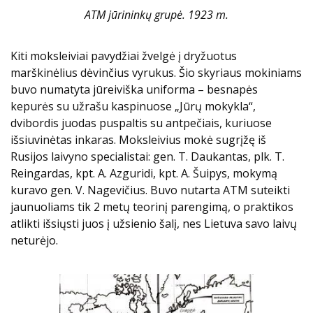
ATM jūrininkų grupė. 1923 m.
Kiti moksleiviai pavydžiai žvelgė į dryžuotus
marškinėlius dėvinčius vyrukus. Šio skyriaus mokiniams
buvo numatyta jūreiviška uniforma – besnapės
kepurės su užrašu kaspinuose „Jūrų mokykla“,
dvibordis juodas puspaltis su antpečiais, kuriuose
išsiuvinėtas inkaras. Moksleivius mokė sugrįžę iš
Rusijos laivyno specialistai: gen. T. Daukantas, plk. T.
Reingardas, kpt. A. Azguridi, kpt. A. Šuipys, mokymą
kuravo gen. V. Nagevičius. Buvo nutarta ATM suteikti
jaunuoliams tik 2 metų teorinį parengimą, o praktikos
atlikti išsiųsti juos į užsienio šalį, nes Lietuva savo laivų
neturėjo.