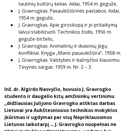
tautinių kultūrų kelias. Aidai, 1954 m. gegužė,
J. Gravrogkas. Pasaulėžiūrinės pastabos. Aidai,
1954 m. gegužė,
J. Gravrogkas. Apie giroskopą ir jo pritaikymą
laivui stabilizuoti. Technikos žodis, 1956 m.
gegužė-birželis,
J. Gravrogkas. Animalinių ir dvasinių jėgų
konfliktai. Knyga „Mano pasaulėžiūra“, 1958 m.
J. Gravrogkas. Valstybės ir bažnyčios klausimu.
Tėvynės sargas. 1959 m. Nr. 2 – 3.
Inž. dr. Algirdo Nasvyčio, buvusio J. Gravrogko
studento ir daugelio kitų amžininkų vertinimu
„didžiausias Julijono Gravrogko atliktas darbas
Lietuvai yra Aukštesniosios technikos mokyklos
įkūrimas ir ugdymas per visą Nepriklausomos
Lietuvos laikotarpį ... J. Gravrogko nuopelnas ne