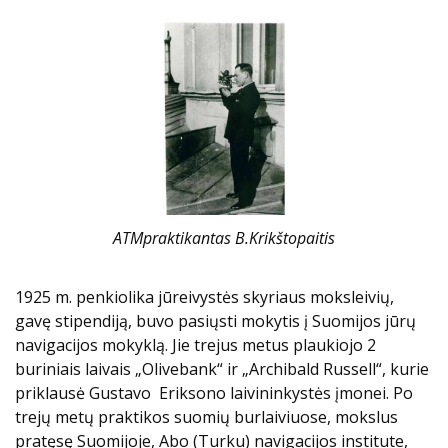
ATMpraktikantas B.Krikštopaitis
1925 m. penkiolika jūreivystės skyriaus moksleivių,
gavę stipendiją, buvo pasiųsti mokytis į Suomijos jūrų
navigacijos mokyklą. Jie trejus metus plaukiojo 2
buriniais laivais „Olivebank“ ir „Archibald Russell“, kurie
priklausė Gustavo Eriksono laivininkystės įmonei. Po
trejų metų praktikos suomių burlaiviuose, mokslus
pratęsę Suomijoje, Abo (Turku) navigacijos institute,