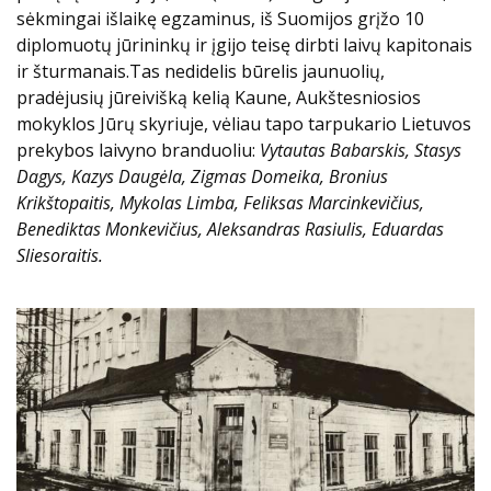
sėkmingai išlaikę egzaminus, iš Suomijos grįžo 10
diplomuotų jūrininkų ir įgijo teisę dirbti laivų kapitonais
ir šturmanais.Tas nedidelis būrelis jaunuolių,
pradėjusių jūreivišką kelią Kaune, Aukštesniosios
mokyklos Jūrų skyriuje, vėliau tapo tarpukario Lietuvos
prekybos laivyno branduoliu:
Vytautas Babarskis, Stasys
Dagys, Kazys Daugėla, Zigmas Domeika, Bronius
Krikštopaitis, Mykolas Limba, Feliksas Marcinkevičius,
Benediktas Monkevičius, Aleksandras Rasiulis, Eduardas
Sliesoraitis.