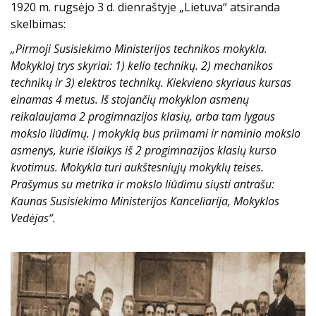
1920 m. rugsėjo 3 d. dienraštyje „Lietuva“ atsiranda
skelbimas:
„Pirmoji Susisiekimo Ministerijos technikos mokykla.
Mokykloj trys skyriai: 1) kelio technikų. 2) mechanikos
technikų ir 3) elektros technikų. Kiekvieno skyriaus kursas
einamas 4 metus. Iš stojančių mokyklon asmenų
reikalaujama 2 progimnazijos klasių, arba tam lygaus
mokslo liūdimų. Į mokyklą bus priimami ir naminio mokslo
asmenys, kurie išlaikys iš 2 progimnazijos klasių kurso
kvotimus. Mokykla turi aukštesniųjų mokyklų teises.
Prašymus su metrika ir mokslo liūdimu siųsti antrašu:
Kaunas Susisiekimo Ministerijos Kanceliarija, Mokyklos
Vedėjas“.