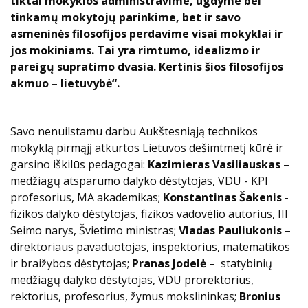
tiktai mokyklos administravime, ugdyme bei
tinkamų mokytojų parinkime, bet ir savo
asmeninės filosofijos perdavime visai mokyklai ir
jos mokiniams. Tai yra rimtumo, idealizmo ir
pareigų supratimo dvasia. Kertinis šios filosofijos
akmuo – lietuvybė“.
Savo nenuilstamu darbu Aukštesniąją technikos
mokyklą pirmąjį atkurtos Lietuvos dešimtmetį kūrė ir
garsino iškilūs pedagogai:
Kazimieras Vasiliauskas
–
medžiagų atsparumo dalyko dėstytojas, VDU - KPI
profesorius, MA akademikas;
Konstantinas Šakenis
-
fizikos dalyko dėstytojas, fizikos vadovėlio autorius, III
Seimo narys, Švietimo ministras;
Vladas Pauliukonis
–
direktoriaus pavaduotojas, inspektorius, matematikos
ir braižybos dėstytojas;
Pranas Jodelė
– statybinių
medžiagų dalyko dėstytojas, VDU prorektorius,
rektorius, profesorius, žymus mokslininkas;
Bronius