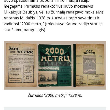
buvo spausdinama populiari informacija radijo
mėgėjams. Pirmasis redaktorius buvo moksleivis
Mikalojus Baublys, vėliau žurnalą redagavo moksleivis
Antanas Mildažis. 1928 m. žurnalas tapo savaitiniu ir
vadinosi “2000 metrų” (toks buvo Kauno radijo stoties
siunčiamų bangų ilgis).
Žurnalas “2000 metrų” 1928 m.