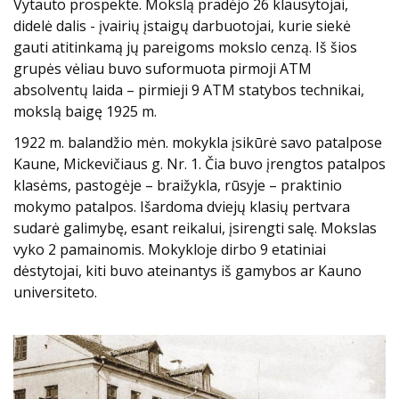
Vytauto prospekte. Mokslą pradėjo 26 klausytojai,
didelė dalis - įvairių įstaigų darbuotojai, kurie siekė
gauti atitinkamą jų pareigoms mokslo cenzą. Iš šios
grupės vėliau buvo suformuota pirmoji ATM
absolventų laida – pirmieji 9 ATM statybos technikai,
mokslą baigę 1925 m.
1922 m. balandžio mėn. mokykla įsikūrė savo patalpose
Kaune, Mickevičiaus g. Nr. 1. Čia buvo įrengtos patalpos
klasėms, pastogėje – braižykla, rūsyje – praktinio
mokymo patalpos. Išardoma dviejų klasių pertvara
sudarė galimybę, esant reikalui, įsirengti salę. Mokslas
vyko 2 pamainomis. Mokykloje dirbo 9 etatiniai
dėstytojai, kiti buvo ateinantys iš gamybos ar Kauno
universiteto.