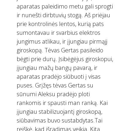
aparatas paleidimo metu gali sprogti
ir nunešti dirbtuvių stogą. Aš priėjau
prie kontrolinės lentos, kurią pats
sumontavau ir svarbius elektros
jungimus atlikau, ir įjungiau pirmąjį
giroskopą. Tėvas Gertas pasileido
bėgti prie durų. Įsibėgėjus giroskopui,
įjungiau mažų bangų pavarą, ir
aparatas pradėjo siūbuoti į visas
puses. Grįžęs tėvas Gertas su
sūnumi Aleksu pradėjo ploti
rankomis ir spausti man ranką. Kai
įjungiau stabilizuojantį giroskopą,
siūbavimas buvo sustabdytas.Tai
reiškė, kad išradimas veikia. Kitą