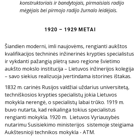
konstruktoriais ir bandytojais, pirmaisiais radijo
mėgėjais bei pirmojo radijo žurnalo leidėjais.
1920 – 1929 METAI
Šiandien moderni, imli naujovėms, rengianti aukštos
kvalifikacijos techninės inžinerinės krypties specialistus
ir vykdanti pažangią plėtrą savo regione švietimo
aukšto mokslo institucija – Lietuvos inžinerijos kolegija
– savo siekius realizuoja įvertindama istorines ištakas.
1832 m. carinės Rusijos valdžiai uždarius universitetą,
techniškosios krypties specialistų jokia Lietuvos
mokykla nerengė, o specialistų labai trūko. 1919 m.
buvo nutarta, kad reikalinga tokius specialistus
rengianti mokykla. 1920 m. Lietuvos Vyriausybės
nutarimu Susisiekimo ministerijos sistemoje steigiama
Aukštesnioji technikos mokykla - ATM.