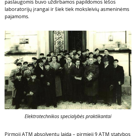
paslaugomis buvo uždirbamos papildomos lėšos
laboratorijų įrangai ir šiek tiek moksleivių asmeninėms
pajamoms.
Elektrotechnikos specialybės praktikantai
Pirmoji ATM absolventų laida – pirmieji 9 ATM statybos