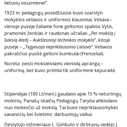
lietuvių visuomenei“.
1923 m. pedagogų posėdžiuose buvo svarstyti
mokyklos vėliavos ir uniformos klausimai. Vėliava –
vienoje pusėje žaliame fone geltonos spalvos Vytis,
pramonės ženklas ir raudonas užrašas:
„Per mokslą į
šviesią Ateitį – Aukštesnioji technikos mokykla“
, kitoje
pusėje –
„Tegyvuoja nepriklausoma Lietuva“
. Vėliavos
pakraščius puošė geltoni bumbulai (frenzeliai).
Norėta įvesti moksleiviams vienodą aprangą –
uniformą, bet buvo priimta tik uniforminė kepuraitė.
Stipendijas (100 Lt/mėn.) gaudavo apie 15 % neturtingų
mokinių. Panašų skaičių Pedagogų Taryba atleisdavo
nuo mokesčio už mokslą. Tai buvo nepriklausomybės
savanorių bei švietimo darbuotojų vaikai.
Dėstytojo inžinieriaus L. Gimbuto ir dirbtuvių vedėjo J.