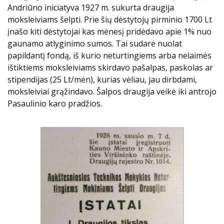
Andriūno iniciatyva 1927 m. sukurta draugija
moksleiviams šelpti. Prie šių dėstytojų pirminio 1700 Lt
įnašo kiti dėstytojai kas mėnesį pridėdavo apie 1% nuo
gaunamo atlyginimo sumos. Tai sudarė nuolat
papildantį fondą, iš kurio neturtingiems arba nelaimės
ištiktiems moksleiviams skirdavo pašalpas, paskolas ar
stipendijas (25 Lt/mėn), kurias vėliau, jau dirbdami,
moksleiviai grąžindavo. Šalpos draugija veikė iki antrojo
Pasaulinio karo pradžios.