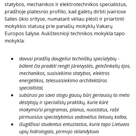
statybos, mechanikos ir elektrotechnikos specialistus,
pradžioje platesnio profilio, kad galėtų dirbti įvairiose
šalies ūkio srityse, numatant vėliau plėsti ir priartinti
mokyklos statusą prie panašių mokyklų Vakarų
Europos šalyse. Aukštesnioji technikos mokykla tapo
mokykla:
davusi pradžią daugeliui techniškų specialybių -
būtent čia pradėti rengti jūreivystės, geležinkelių ėjos,
mechanikos, susisiekimo statybos, elektros
energetikos, telesusisiekimo architektūros
specialistai,
subūrusi po savo stogu gausų būrį geriausių to meto
dėstytojų ir specialistų praktikų, kurie kūrė
mokymo/si programas, planus, nuostatus, rašė
pirmuosius specialybinius vadovėlius lietuvių kalba,
išugdžiusi studentus entuziastus, kurie tapo Lietuvos
upių hidrologais, pirmojo sklandytuvo