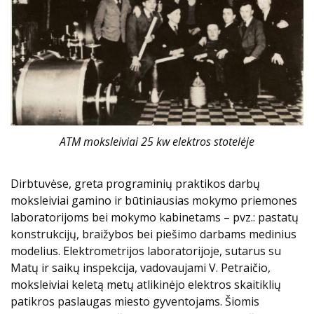
ATM moksleiviai 25 kw elektros stotelėje
Dirbtuvėse, greta programinių praktikos darbų
moksleiviai gamino ir būtiniausias mokymo priemones
laboratorijoms bei mokymo kabinetams – pvz.: pastatų
konstrukcijų, braižybos bei piešimo darbams medinius
modelius. Elektrometrijos laboratorijoje, sutarus su
Matų ir saikų inspekcija, vadovaujami V. Petraičio,
moksleiviai keletą metų atlikinėjo elektros skaitiklių
patikros paslaugas miesto gyventojams. Šiomis