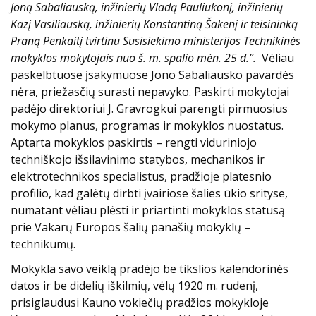
Joną Sabaliauską, inžinierių Vladą Pauliukonį, inžinierių
Kazį Vasiliauską, inžinierių Konstantiną Šakenį ir teisininką
Praną Penkaitį tvirtinu Susisiekimo ministerijos Technikinės
mokyklos mokytojais nuo š. m. spalio mėn. 25 d.”.
Vėliau
paskelbtuose įsakymuose Jono Sabaliausko pavardės
nėra, priežasčių surasti nepavyko. Paskirti mokytojai
padėjo direktoriui J. Gravrogkui parengti pirmuosius
mokymo planus, programas ir mokyklos nuostatus.
Aptarta mokyklos paskirtis – rengti viduriniojo
techniškojo išsilavinimo statybos, mechanikos ir
elektrotechnikos specialistus, pradžioje platesnio
profilio, kad galėtų dirbti įvairiose šalies ūkio srityse,
numatant vėliau plėsti ir priartinti mokyklos statusą
prie Vakarų Europos šalių panašių mokyklų –
technikumų.
Mokykla savo veiklą pradėjo be tikslios kalendorinės
datos ir be didelių iškilmių, vėlų 1920 m. rudenį,
prisiglaudusi Kauno vokiečių pradžios mokykloje