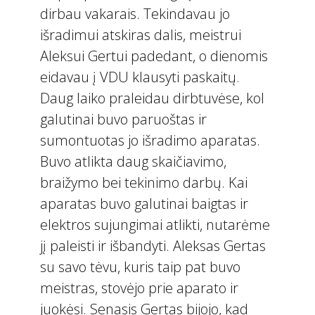
dirbau vakarais. Tekindavau jo
išradimui atskiras dalis, meistrui
Aleksui Gertui padedant, o dienomis
eidavau į VDU klausyti paskaitų.
Daug laiko praleidau dirbtuvėse, kol
galutinai buvo paruoštas ir
sumontuotas jo išradimo aparatas.
Buvo atlikta daug skaičiavimo,
braižymo bei tekinimo darbų. Kai
aparatas buvo galutinai baigtas ir
elektros sujungimai atlikti, nutarėme
jį paleisti ir išbandyti. Aleksas Gertas
su savo tėvu, kuris taip pat buvo
meistras, stovėjo prie aparato ir
juokėsi. Senasis Gertas bijojo, kad