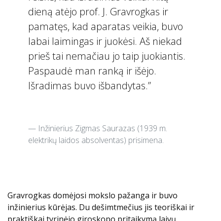
dieną atėjo prof. J. Gravrogkas ir
pamatęs, kad aparatas veikia, buvo
labai laimingas ir juokėsi. Aš niekad
prieš tai nemačiau jo taip juokiantis.
Paspaudė man ranką ir išėjo.
Išradimas buvo išbandytas.”
Inžinierius Zigmas Saurazas (1939 m.
elektrikų laidos absolventas) prisimena.
Gravrogkas domėjosi mokslo pažanga ir buvo
inžinierius kūrėjas. Du dešimtmečius jis teoriškai ir
praktiškai tyrinėjo giroskopo pritaikymą laivų