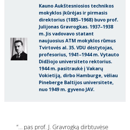
Kauno Aukštesniosios technikos
mokyklos įkūrėjas ir pirmasis
direktorius (1885–1968) buvo prof.
Julijonas Gravrogkas. 1937–1938
m. Jis vadovavo statant
naujuosius ATM mokyklos rūmus
Tvirtovės al. 35. VDU dėstytojas,
profesorius, 1941–1944 m. Vytauto
Didžiojo universiteto rektorius.
1944 m. pasitraukė į Vakarų
Vokietiją, dirbo Hamburge, vėliau
Pineberge Baltijos universitete,
nuo 1949 m. gyveno JAV.
“… pas prof. J. Gravrogką dirbtuvėse